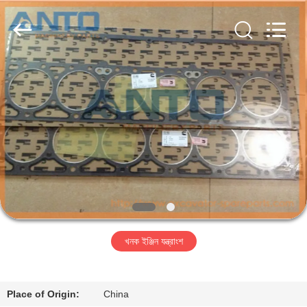
Guangzhou
Anto
Machinery
Parts
Co.,Ltd..
All
Rights
Reserved.
বাড়ি
পণ্য
আমাদের
সম্পর্কে
কারখানা
খনক ইঞ্জিন যন্ত্রাংশ
ভ্রমণ
মান
Place of Origin:
China