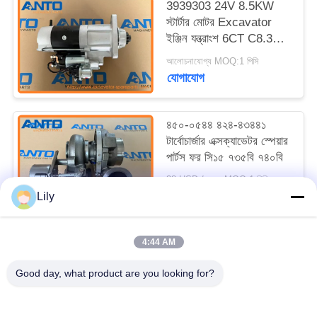
3939303 24V 8.5KW
স্টার্টার মোটর Excavator
ইঞ্জিন যন্ত্রাংশ 6CT C8.3
37MT জন্য ফিটিং
আলোচনাযোগ্য MOQ:1 পিসি
যোগাযোগ
৪৫০-০৫৪৪ ৪২৪-৪৩৪৪১
টার্বোচার্জার এক্সক্যাভেটর স্পেয়ার
পার্টস ফর সি১৫ ৭৩৫বি ৭৪০বি
38 USD / pcs MOQ:1 পিসি
যোগাযোগ
Lily
4:44 AM
সব
Good day, what product are you looking for?
খনক খুচরা যন্ত্রাংশ
খননকারী চূড়ান্ত ড্রাইভ