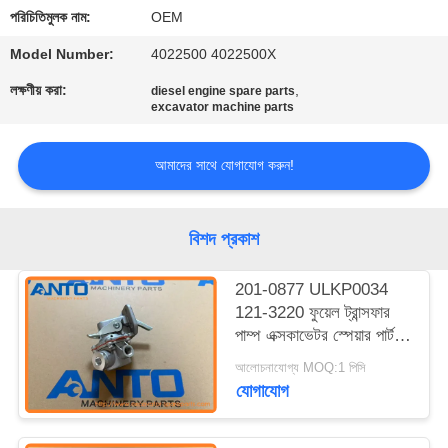
নিয়ন্ত্রণ
পরিচিতিমুলক নাম:
OEM
Model Number:
4022500 4022500X
ব্লগ
লক্ষণীয় করা:
,
diesel engine spare parts
excavator machine parts
সাইট
আমাদের সাথে যোগাযোগ করুন!
ম্যাপ
গোপনীয়তা
বিশদ প্রকাশ
নীতি
201-0877 ULKP0034
121-3220 ফুয়েল ট্রান্সফার
পাম্প এক্সকাভেটর স্পেয়ার পার্টস
312B L C3.3 এর জন্য
আলোচনাযোগ্য MOQ:1 পিসি
উপযুক্ত
যোগাযোগ