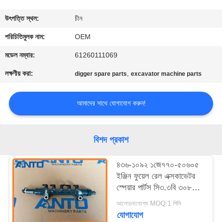
নিয়ন্ত্রণ
উৎপত্তি স্থল:
চীন
ব্লগ
পরিচিতিমুলক নাম:
OEM
মডেল নম্বার:
61260111069
সাইট
লক্ষণীয় করা:
,
digger spare parts
excavator machine parts
ম্যাপ
আমাদের সাথে যোগাযোগ করুন!
গোপনীয়তা
নীতি
বিশদ প্রকাশ
৪৩৬-১০৯২ ১জে৭৭০-৫০৬০৫
ইঞ্জিন ফুয়েল রেল এক্সকাভেটর
স্পেয়ার পার্টস সি৩.৩বি ৩০৮
এসআর ৩০৯ সিআর এর জন্য
আলোচনাযোগ্য MOQ:1 পিসি
যোগাযোগ