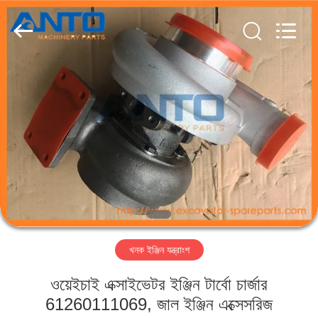
Guangzhou
Anto
Machinery
Parts
Co.,Ltd..
All
Rights
Reserved.
বাড়ি
পণ্য
আমাদের
সম্পর্কে
কারখানা
খনক ইঞ্জিন যন্ত্রাংশ
ভ্রমণ
ওয়েইচাই এক্সাইভেটর ইঞ্জিন টার্বো চার্জার
মান
61260111069, জাল ইঞ্জিন এক্সেসরিজ