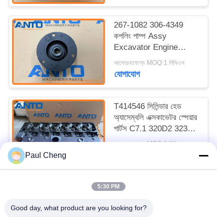
267-1082 306-4349
কপলিং পাম্প Assy
Excavator Engine
Parts For S3Q2 303.5C
আলোচনাযোগ্য MOQ:1 পিসিএস
CR 304D CR
যোগাযোগ
T414546 সিলিন্ডার হেড
অ্যাসেম্বলি এক্সকাভেটর স্পেয়ার
পার্টস C7.1 320D2 323D3
এর জন্য উপযুক্ত
আলোচনাযোগ্য MOQ:1 পিসি
যোগাযোগ
Paul Cheng
5:30 PM
সব
Good day, what product are you looking for?