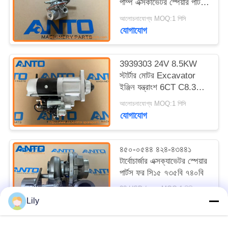
পাম্প এক্সকাভেটর স্পেয়ার পার্টস
312B L C3.3 এর জন্য
আলোচনাযোগ্য MOQ:1 পিসি
উপযুক্ত
যোগাযোগ
3939303 24V 8.5KW
স্টার্টার মোটর Excavator
ইঞ্জিন যন্ত্রাংশ 6CT C8.3
37MT জন্য ফিটিং
আলোচনাযোগ্য MOQ:1 পিসি
যোগাযোগ
৪৫০-০৫৪৪ ৪২৪-৪৩৪৪১
টার্বোচার্জার এক্সক্যাভেটর স্পেয়ার
পার্টস ফর সি১৫ ৭৩৫বি ৭৪০বি
38 USD / pcs MOQ:1 পিসি
যোগাযোগ
Lily