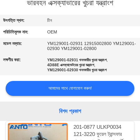
ভারবহন এক্সক্যাভারের খুচরা যন্ত্রাংশ
নিয়ন্ত্রণ
উৎপত্তি স্থল:
চীন
ব্লগ
পরিচিতিমুলক নাম:
OEM
সাইট
মডেল নম্বার:
YM129001-02931 12915002800 YM129001-
02930 YM129001-02800
ম্যাপ
লক্ষণীয় করা:
,
YM129001-02931 খননকারীর খুচরা যন্ত্রাংশ
,
4D88E এক্সক্যাভেটরের খুচরা যন্ত্রাংশ
YM129001-02930 খননকারীর খুচরা যন্ত্রাংশ
গোপনীয়তা
নীতি
আমাদের সাথে যোগাযোগ করুন!
বিশদ প্রকাশ
201-0877 ULKP0034
121-3220 ফুয়েল ট্রান্সফার