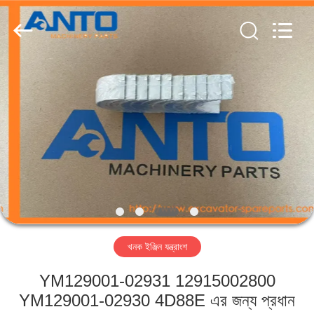
Guangzhou
Anto
Machinery
Parts
Co.,Ltd..
All
Rights
Reserved.
বাড়ি
পণ্য
আমাদের
সম্পর্কে
কারখানা
খনক ইঞ্জিন যন্ত্রাংশ
ভ্রমণ
YM129001-02931 12915002800
মান
YM129001-02930 4D88E এর জন্য প্রধান