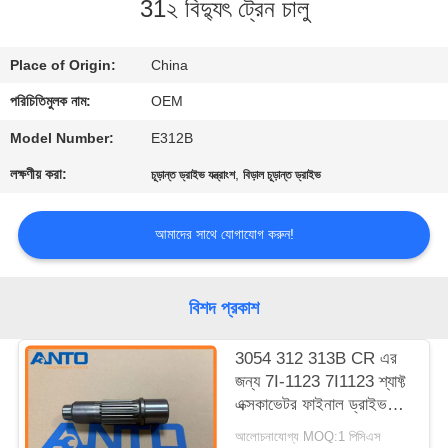
31২ বিদ্যুৎ ট্রেন চালু
নিয়ন্ত্রণ
Place of Origin:
China
ব্লগ
পরিচিতিমুলক নাম:
OEM
সাইট
Model Number:
E312B
ম্যাপ
লক্ষণীয় করা:
,
চূড়ান্ত ড্রাইভ যন্ত্রাংশ
বিড়াল চূড়ান্ত ড্রাইভ
গোপনীয়তা
আমাদের সাথে যোগাযোগ করুন!
নীতি
বিশদ প্রকাশ
3054 312 313B CR এর
জন্য 7I-1123 7I1123 শ্যাফ্ট
এক্সকাভেটর ফাইনাল ড্রাইভ
যন্ত্রাংশ ফিটিং
আলোচনাযোগ্য MOQ:1 পিসিএস