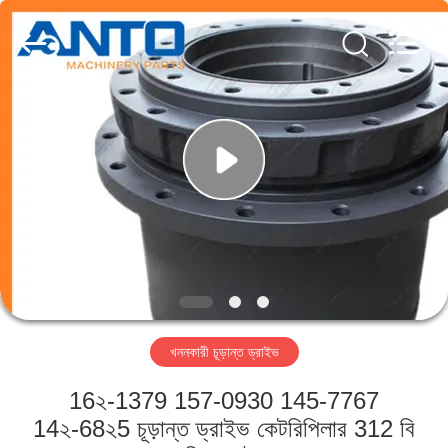
Guangzhou
Anto
Machinery
Parts
Co.,Ltd..
All
Rights
Reserved.
বাড়ি
পণ্য
আমাদের
সম্পর্কে
কারখানা
খননকারী চূড়ান্ত ড্রাইভ
ভ্রমণ
16২-1379 157-0930 145-7767
মান
14২-68২5 চূড়ান্ত ড্রাইভ কেটরিপিলার 312 বি