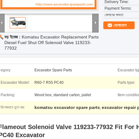
Delivery Time:
Payment Terms:
যোগানের ক্ষমতা:
যোগাযোগ
বড় ইমেজ :
Komatsu Excavator Replacement Parts
Diesel Fuel Shut Off Solenoid Valve 119233-
77932
egory:
Excavator Spare Parts
Excavator ty
Excavator Model:
R60-7 R55 PC40
Parts type:
Packing:
Wood box, standard carton, pallet
Item conditio
komatsu excavator spare parts
excavator repair 
বিশেষভাবে তুলে ধরা:
,
Flameout Solenoid Valve 119233-77932 Fit For
PC40 Excavator