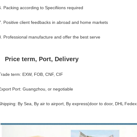
6. Packing according to Specifiions required
7. Positive client feedbacks in abroad and home markets
8. Professional manufacture and offer the best serve
Price term, Port, Delivery
Trade term: EXW, FOB, CNF, CIF
Export Port: Guangzhou, or negotiable
Shipping: By Sea, By air to airport, By express(door to door, DHL Fed