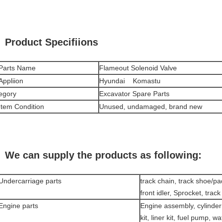
Product Specifiions
Parts Name
Flameout Solenoid Valve
Appliion
Hyundai Komastu
egory
Excavator Spare Parts
Item Condition
Unused, undamaged, brand new
We can supply the products as following:
Undercarriage parts
track chain, track shoe/pad,
front idler, Sprocket, track
Engine parts
Engine assembly, cylinder
kit, liner kit, fuel pump, 