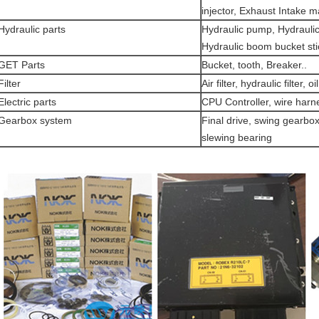
injector, Exhaust Intake 
Hydraulic parts
Hydraulic pump, Hydraulic
Hydraulic boom bucket sti
GET Parts
Bucket, tooth, Breaker..
Filter
Air filter, hydraulic filter, oil 
Electric parts
CPU Controller, wire harn
Gearbox system
Final drive, swing gearbox
slewing bearing