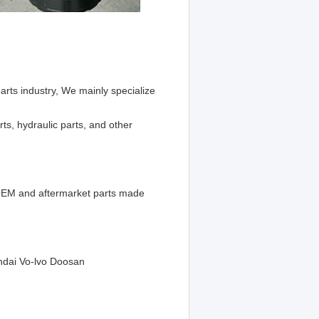
arts industry, We mainly specialize
ts, hydraulic parts, and other
y OEM and aftermarket parts made
undai Vo-lvo Doosan