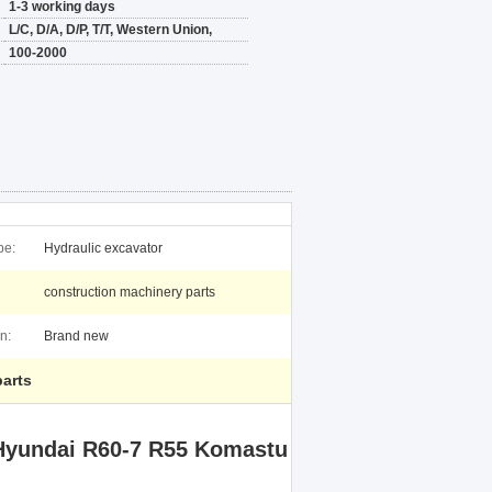
1-3 working days
L/C, D/A, D/P, T/T, Western Union,
100-2000
pe:
Hydraulic excavator
construction machinery parts
n:
Brand new
parts
 Hyundai R60-7 R55 Komastu