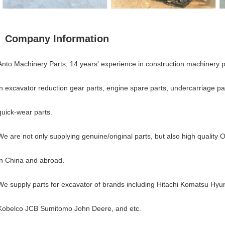
Company Information
Anto Machinery Parts, 14 years' experience in construction machinery p
in excavator reduction gear parts, engine spare parts, undercarriage par
quick-wear parts.
We are not only supplying genuine/original parts, but also high qualit
in China and abroad.
We supply parts for excavator of brands including Hitachi Komatsu Hy
Kobelco JCB Sumitomo John Deere, and etc.