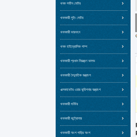
খনক পর্যটন মোটর
খননকারী সুইং মোটর
খননকারী ভারবহন
খনক হাইড্রোলিক পাম্প
খননকারী প্রধান নিয়ন্ত্রণ ভালভ
খননকারী বৈদ্যুতিক যন্ত্রাংশ
এক্সকাভেটর এয়ার কন্ডিশনার যন্ত্রাংশ
খননকারী মনিটর
খননকারী কন্ট্রোলার
খননকারী অংশ গাড়ির অংশ