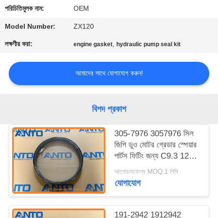
নিয়ন্ত্রণ
পরিচিতিমুলক নাম:
OEM
Model Number:
ZX120
ব্লগ
লক্ষণীয় করা:
,
engine gasket
hydraulic pump seal kit
সাইট
আমাদের সাথে যোগাযোগ করুন!
ম্যাপ
বিশদ প্রকাশ
গোপনীয়তা
নীতি
305-7976 3057976 সিল
জিপি ডুও মোটর গ্রেডার স্পেয়ার
পার্টস ফিটিং জন্য C9.3 120M
140M
আলোচনাযোগ্য MOQ:1 পিসি
যোগাযোগ
191-2942 1912942