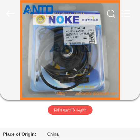
Guangzhou
Anto
Machinery
Parts
Co.,Ltd..
All
Rights
Reserved.
বাড়ি
পণ্য
আমাদের
সম্পর্কে
কারখানা
নির্মাণ যন্ত্রপাতি যন্ত্রাংশ
ভ্রমণ
মান
Place of Origin:
China