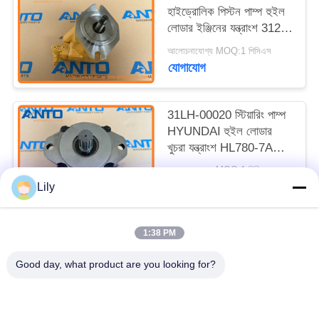
হাইড্রোলিক পিস্টন পাম্প হুইল
লোডার ইঞ্জিনের যন্ত্রাংশ 3126
950G 962G এর জন্য ফিটিং
আলোচনাযোগ্য MOQ:1 পিসিএস
যোগাযোগ
31LH-00020 স্টিয়ারিং পাম্প
HYUNDAI হুইল লোডার
খুচরা যন্ত্রাংশ HL780-7A
HL780-9S এর জন্য ফিট
আলোচনাযোগ্য MOQ:1 পিসিএস
যোগাযোগ
Lily
1:38 PM
সব
Good day, what product are you looking for?
খনক খুচরা যন্ত্রাংশ
খননকারী চূড়ান্ত ড্রাইভ