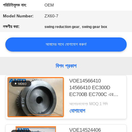
নিয়ন্ত্রণ
পরিচিতিমুলক নাম:
OEM
Model Number:
ZX60-7
ব্লগ
লক্ষণীয় করা:
,
swing reduction gear
swing gear box
সাইট
আমাদের সাথে যোগাযোগ করুন!
ম্যাপ
বিশদ প্রকাশ
গোপনীয়তা
নীতি
VOE14566410
14566410 EC300D
EC700B EC700C এর
জন্য প্ল্যানেট ক্যারিয়ার
আলোচনাযোগ্য MOQ:1 পিসি
এক্সক্যাভেটরের অংশ
যোগাযোগ
VOE14524406