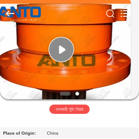
Guangzhou
Anto
Machinery
Parts
Co.,Ltd..
All
Rights
Reserved.
বাড়ি
পণ্য
আমাদের
সম্পর্কে
কারখানা
খননকারী সুইং গিয়ার
ভ্রমণ
মান
Place of Origin:
China