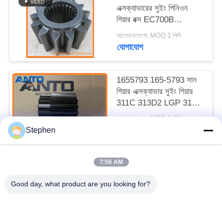
এক্সক্যাভারের সুইং পিনিওন
গিয়ার বক্স EC700B
VOE14609494 সুইং
আলোচনাযোগ্য MOQ:1 পিসি
গিয়ারবক্সের জন্য প্রয়োগ করা
যোগাযোগ
হয়েছে
1655793 165-5793 সান
গিয়ার এক্সক্যাভার সুইং গিয়ার
311C 313D2 LGP 315C
315D L 316E L
আলোচনাযোগ্য MOQ:1 পিসি
যোগাযোগ
Stephen
7:56 AM
সব
Good day, what product are you looking for?
খনক খুচরা যন্ত্রাংশ
খননকারী চূড়ান্ত ড্রাইভ