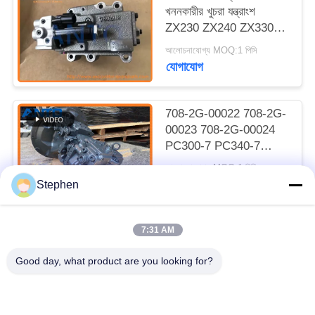
খননকারীর খুচরা যন্ত্রাংশ
ZX230 ZX240 ZX330
ZX350 ZX450 এর জন্য
আলোচনাযোগ্য MOQ:1 পিসি
উপযুক্ত
যোগাযোগ
708-2G-00022 708-2G-
00023 708-2G-00024
PC300-7 PC340-7
PC350-7 এর জন্য
আলোচনাযোগ্য MOQ:1 পিসিএস
হাইড্রোলিক প্রধান পাম্প
যোগাযোগ
Stephen
7:31 AM
সব
Good day, what product are you looking for?
খনক খুচরা যন্ত্রাংশ
খননকারী চূড়ান্ত ড্রাইভ