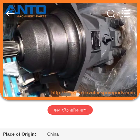
Guangzhou
Anto
Machinery
Parts
Co.,Ltd..
All
Rights
Reserved.
বাড়ি
পণ্য
আমাদের
সম্পর্কে
কারখানা
খনক হাইড্রোলিক পাম্প
ভ্রমণ
মান
Place of Origin:
China