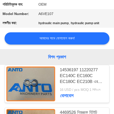
নিয়ন্ত্রণ
পরিচিতিমুলক নাম:
OEM
Model Number:
A6VE107
ব্লগ
লক্ষণীয় করা:
,
hydraulic main pump
hydraulic pump unit
সাইট
আমাদের সাথে যোগাযোগ করুন!
ম্যাপ
বিশদ প্রকাশ
গোপনীয়তা
নীতি
14536197 11220277
EC140C EC160C
EC180C EC210B এর
জন্য প্লেট এক্সকাভেটর খুচরা
16 USD / pcs MOQ:1 পিসিএস
যন্ত্রাংশ
যোগাযোগ
4469526 নিয়ন্ত্রক হিটাচি