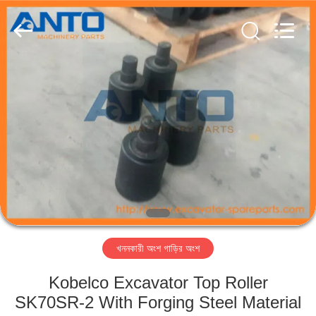
Guangzhou
Anto
Machinery
Parts
Co.,Ltd..
All
Rights
Reserved.
বাড়ি
পণ্য
আমাদের
সম্পর্কে
কারখানা
খননকারী অংশ গাড়ির অংশ
ভ্রমণ
Kobelco Excavator Top Roller
মান
SK70SR-2 With Forging Steel Material