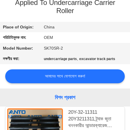
Applied To Undercarriage Carrier
নিয়ন্ত্রণ
Roller
ব্লগ
Place of Origin:
China
পরিচিতিমুলক নাম:
OEM
সাইট
Model Number:
SK70SR-2
ম্যাপ
লক্ষণীয় করা:
,
undercarriage parts
excavator track parts
গোপনীয়তা
আমাদের সাথে যোগাযোগ করুন!
নীতি
বিশদ প্রকাশ
20Y-32-11311
20Y3211311 ট্র্যাক জুতা
খননকারীর আন্ডারক্যারেজ