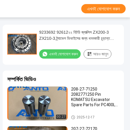
এখনই যোগাযোগ করুন
9233692 92612২২ হিটচি জ্যাক্সিস ZX200-3
ZX210-3 ট্র্যাভেল ডিভাইসের জন্য খননকারী চূড়ান্ত
ড্রাইভ
এখনই যোগাযোগ করুন
আরও জানুন
সম্পর্কিত ভিডিও
208-27-71250
2082771250 Pin
KOMATSU Excavator
Spare Parts For PC400LC-
8 PC450LC-8
খননকারী চূড়ান্ত ড্রাইভ
00:27
2025-12-17
207-27-72170