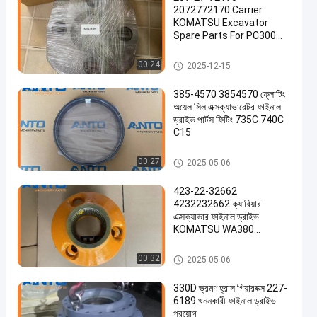
2072772170 Carrier
KOMATSU Excavator
Spare Parts For PC300
PC350 PC360
খননকারী চূড়ান্ত ড্রাইভ
00:24
2025-12-15
385-4570 3854570 ফ্লোটিং
অয়েল সিল এক্সক্যাভারেটর ফাইনাল
ড্রাইভ পার্টস ফিটিং 735C 740C
C15
খননকারী চূড়ান্ত ড্রাইভ
00:27
2025-05-06
423-22-32662
4232232662 ক্যারিয়ার
এক্সক্যাভার ফাইনাল ড্রাইভ
KOMATSU WA380
WA380Z এর জন্য উপযুক্ত
খননকারী চূড়ান্ত ড্রাইভ
00:32
2025-05-06
330D ভ্রমণ হ্রাস গিয়ারবক্স 227-
6189 খননকারী ফাইনাল ড্রাইভ
প্রয়োগ