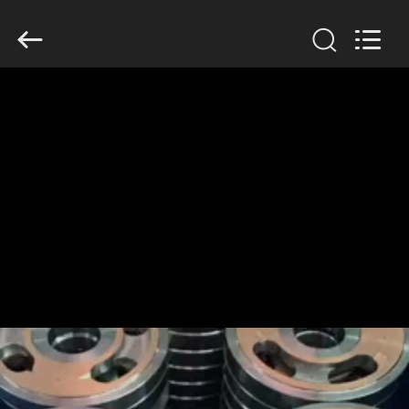
Guangzhou
Anto
Machinery
Parts
Co.,Ltd..
All
Rights
Reserved.
বাড়ি
পণ্য
আমাদের
সম্পর্কে
কারখানা
ভ্রমণ
মান