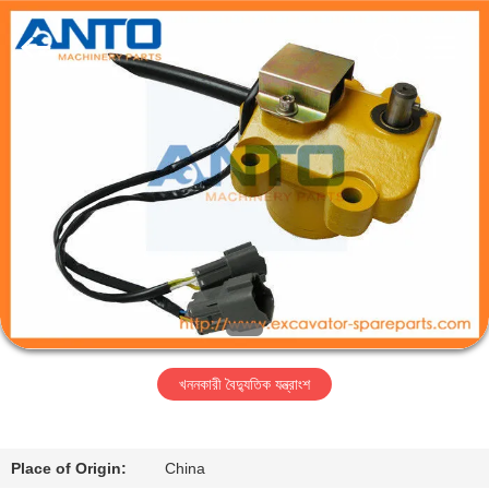
Guangzhou
Anto
Machinery
Parts
Co.,Ltd..
All
Rights
Reserved.
বাড়ি
পণ্য
আমাদের
সম্পর্কে
কারখানা
খননকারী বৈদ্যুতিক যন্ত্রাংশ
ভ্রমণ
মান
Place of Origin:
China