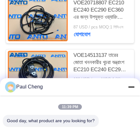
VOE20718807 EC210
EC240 EC290 EC360
এর জন্য উপযুক্ত ওয়্যারিং
হারনেস এক্সক্যাভেটর খুচরা
87 USD / pcs MOQ:1 পিসিএস
যন্ত্রাংশ
যোগাযোগ
VOE14513137 তারের
জোতা খননকারীর খুচরা যন্ত্রাংশ
EC210 EC240 EC290
EC360 EC460 এর জন্য
126 USD / pcs MOQ:1 পিসিএস
উপযুক্ত
যোগাযোগ
Paul Cheng
11:39 PM
সব
Good day, what product are you looking for?
খনক খুচরা যন্ত্রাংশ
খননকারী চূড়ান্ত ড্রাইভ