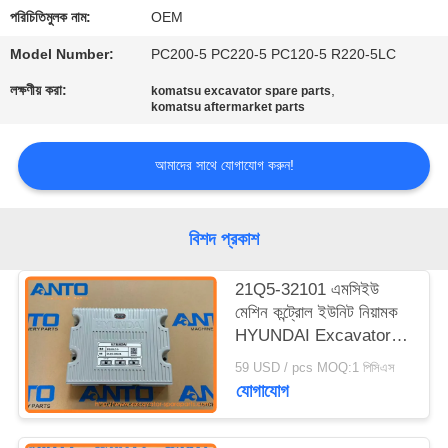
নিয়ন্ত্রণ
পরিচিতিমুলক নাম:
OEM
Model Number:
PC200-5 PC220-5 PC120-5 R220-5LC
ব্লগ
লক্ষণীয় করা:
,
komatsu excavator spare parts
komatsu aftermarket parts
সাইট
আমাদের সাথে যোগাযোগ করুন!
ম্যাপ
গোপনীয়তা
বিশদ প্রকাশ
নীতি
21Q5-32101 এমসিইউ
মেশিন কন্ট্রোল ইউনিট নিয়ামক
HYUNDAI Excavator
Spare Parts For
59 USD / pcs MOQ:1 পিসিএস
R160LC9 R180LC9
যোগাযোগ