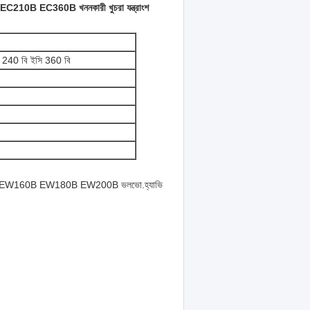
C210B EC360B খননকারী খুচরা যন্ত্রাংশ
 240 বি ইসি 360 বি
W160B EW180B EW200B ভলভো.হ্যাভি