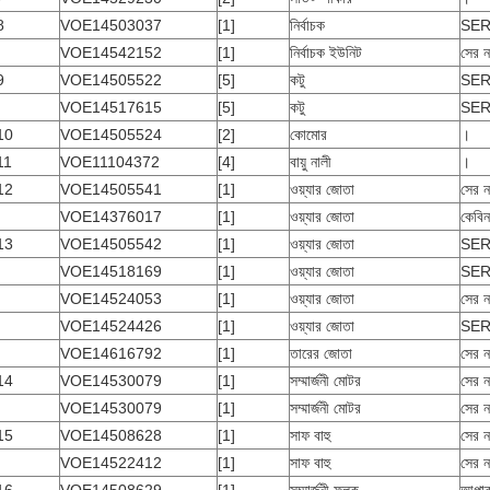
8
VOE14503037
[1]
নির্বাচক
SER
VOE14542152
[1]
নির্বাচক ইউনিট
সের 
9
VOE14505522
[5]
কটু
SER
VOE14517615
[5]
কটু
SER
10
VOE14505524
[2]
কোমোর
।
11
VOE11104372
[4]
বায়ু নালী
।
12
VOE14505541
[1]
ওয়্যার জোতা
সের
VOE14376017
[1]
ওয়্যার জোতা
কেবি
13
VOE14505542
[1]
ওয়্যার জোতা
SER
VOE14518169
[1]
ওয়্যার জোতা
SER
VOE14524053
[1]
ওয়্যার জোতা
সের
VOE14524426
[1]
ওয়্যার জোতা
SER
VOE14616792
[1]
তারের জোতা
সের 
14
VOE14530079
[1]
সম্মার্জনী মোটর
সের
VOE14530079
[1]
সম্মার্জনী মোটর
সের 
15
VOE14508628
[1]
সাফ বাহু
সের
VOE14522412
[1]
সাফ বাহু
সের 