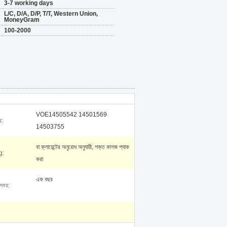
3-7 working days
L/C, D/A, D/P, T/T, Western Union,
MoneyGram
100-2000
VOE14505542 14501569
র:
14503755
বা ক্লায়েন্টের অনুরোধ অনুযায়ী, শক্ত কাগজ প্যাক
g:
করা
এক বছর
 সময়: