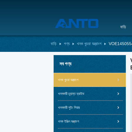
বাড়ি
বাড়ি
পণ্য
খনক খুচরা যন্ত্রাংশ
VOE14505542 
সব পণ্য
খনক খুচরা যন্ত্রাংশ
খননকারী চূড়ান্ত ড্রাইভ
খননকারী সুইং গিয়ার
খনক ইঞ্জিন যন্ত্রাংশ