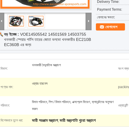
Delivery Time:
Payment Terms:
যোগানের ক্ষমতা:
যোগাযোগ
বড় ইমেজ :
VOE14505542 14501569 14503755
খননকারী স্পেয়ার পার্টস তারের জোতা ভলভো খননকারীর EC210B
EC360B এর জন্য
খননকারী বৈদ্যুতিক যন্ত্রাংশ
বিভাগ:
অংশ নম্ব
ওয়্যার হারনেস
পণ্যের নাম:
packin
বিমান পরিবহন, শিপ / বিমান পরিবহন, এক্সপ্রেস বিতরণ, ক্লায়েন্টদের অনুসরণ
পরিবহন:
ওয়্যারেন্টি
করুন
ভারী সরঞ্জাম যন্ত্রাংশ
ভারী যন্ত্রপাতি খুচরা যন্ত্রাংশ
বিশেষভাবে তুলে ধরা:
,