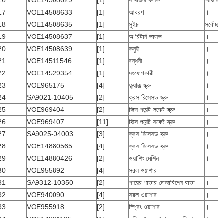
16
VOE14508629
[1]
সম্মার্জনী ফলক
আপ্পা
17
VOE14508633
[1]
আবরণ
।
18
VOE14508635
[1]
সুইচ
সর্বোচ
19
VOE14508637
[1]
অ রিটার্ন ভালভ
।
20
VOE14508639
[1]
কনুই
।
21
VOE14511546
[1]
বন্ধনী
।
22
VOE14529354
[1]
সংযোগকারী
।
23
VOE965175
[4]
ফ্ল্যাঞ্জ স্ক্রু
।
24
SA9021-10405
[2]
ক্রস রিসেসড স্ক্রু
।
25
VOE969404
[2]
সিক্স পয়েন্ট সকেট স্ক্রু
।
26
VOE969407
[11]
সিক্স পয়েন্ট সকেট স্ক্রু
।
27
SA9025-04003
[3]
ক্রস রিসেসড স্ক্রু
।
28
VOE14880565
[4]
ক্রস রিসেসড স্ক্রু
।
29
VOE14880426
[2]
ওয়াশিং মেশিন
।
30
VOE955892
[4]
সরল ওয়াশার
31
SA9312-10350
[2]
পায়ের পাতার মোজাবিশেষ বাতা
।
32
VOE940090
[4]
সরল ওয়াশার
।
33
VOE955918
[2]
স্প্রিং ওয়াশার
।