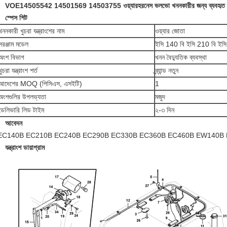
VOE14505542 14501569 14503755 ওয়্যারহরনেস ভলভো খননকারীর জন্য ব্যবহৃত E
স্পেস শিট
খননকারী খুচরা যন্ত্রাংশের নাম
ওয়্যার জোতা
সরঞ্জাম মডেল
ইসি 140 বি ইসি 210 বি ইসি
অংশ বিভাগ
খনন বৈদ্যুতিক ব্যবস্থা
খুচরা যন্ত্রাংশ শর্ত
ব্র্যান্ড নতুন
আদেশের MOQ (পিসিএস, এসইটি)
1
অংশগুলির উপলভ্যতা
মজুদ
ডেলিভারি লিড টাইম
২-৩ দিন
আবেদন
EC140B EC210B EC240B EC290B EC330B EC360B EC460B EW140B E
যন্ত্রাংশ ডায়াগ্রাম