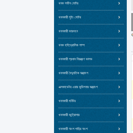
খনক পর্যটন মোটর
খননকারী সুইং মোটর
খননকারী ভারবহন
খনক হাইড্রোলিক পাম্প
খননকারী প্রধান নিয়ন্ত্রণ ভালভ
খননকারী বৈদ্যুতিক যন্ত্রাংশ
এক্সকাভেটর এয়ার কন্ডিশনার যন্ত্রাংশ
খননকারী মনিটর
খননকারী কন্ট্রোলার
খননকারী অংশ গাড়ির অংশ