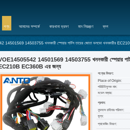
পণ্য
আমাদের সম্পর্কে
কারখানা ভ্রমণ
মান নিয়ন্ত্রণ
ব্লগ
14501569 14503755 খননকারী স্পেয়ার পার্টস তারের জোতা ভলভো খননকারীর EC21
VOE14505542 14501569 14503755 খননকারী স্পেয়ার পার্ট
EC210B EC360B এর জন্য
পণ্যের বিবরণ:
Place of Origin:
পরিচিতিমুলক নাম:
মডেল নম্বার:
প্রদান:
ন্যূনতম চাহিদার পরিমাণ:
মূল্য:
প্যাকেজিং বিবরণ: