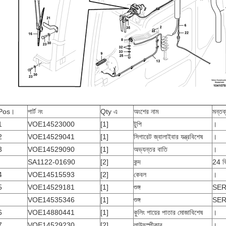
Pos।
পার্ট নং
Qty এ
অংশের নাম
মন্তব্
1
VOE14523000
[1]
টুপি
।
2
VOE14529041
[1]
সিগারেট জ্বালাইবার যন্ত্রবিশেষ
।
3
VOE14529090
[1]
অভ্যন্তর বাতি
।
SA1122-01690
[2]
কন্দ
24 ভ
4
VOE14515593
[2]
কেবল
।
5
VOE14529181
[1]
শুঙ্গ
SER
VOE14535346
[1]
শুঙ্গ
SER
6
VOE14880441
[1]
কুলিং পায়ের পাতার মোজাবিশেষ
।
7
VOE14529230
[2]
লাউড্স্পীকার
।